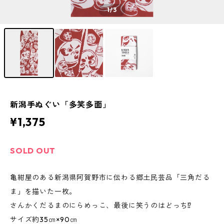
1
/3
新潟手ぬぐい「多笑多面」
¥1,375
SOLD OUT
亀紺屋のある新潟県阿賀野市に伝わる郷土民芸品「三角だる
ま」を描いた一枚。
さんかくだるまのにらめっこ、最後に笑うのはどっち⁉
サイズ約35㎝×90㎝