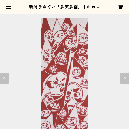
新潟手ぬぐい「多笑多面」 | かめこ
んや